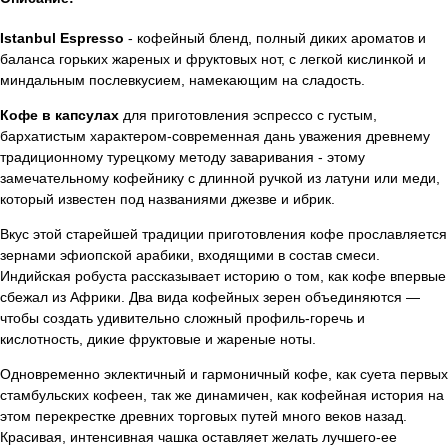
Istanbul Espresso
- кофейный бленд, полный диких ароматов и
баланса горьких жареных и фруктовых нот, с легкой кислинкой и
миндальным послевкусием, намекающим на сладость.
Кофе в капсулах
для приготовления эспрессо с густым,
бархатистым характером-современная дань уважения древнему
традиционному турецкому методу заваривания - этому
замечательному кофейнику с длинной ручкой из латуни или меди,
который известен под названиями джезве и ибрик.
Вкус этой старейшей традиции приготовления кофе прославляется
зернами эфиопской арабики, входящими в состав смеси.
Индийская робуста рассказывает историю о том, как кофе впервые
сбежал из Африки. Два вида кофейных зерен объединяются —
чтобы создать удивительно сложный профиль-горечь и
кислотность, дикие фруктовые и жареные ноты.
Одновременно эклектичный и гармоничный кофе, как суета первых
стамбульских кофеен, так же динамичен, как кофейная история на
этом перекрестке древних торговых путей много веков назад.
Красивая, интенсивная чашка оставляет желать лучшего-ее