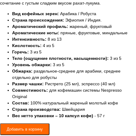
сочетание с густым сладким вкусом рахат-лукума.
Вид кофейных зерен:
Арабика / Робуста
Страна происхождения:
Эфиопия / Индия.
Ароматический профиль:
жареный, фруктовый
Ароматические ноты:
пряные, фруктовые, миндальные
Интенсивность:
8 из 13
Кислотность:
4 из 5
Горечь:
3 из 5
Тело (ощущение плотности, насыщенности):
3 из 5
Уровень обжарки:
3 из 5
Обжарка:
раздельное-среднее для арабики, среднее
отдельно для робусты
Размер чашки:
Ристрето (25 мл), эспрессо (40 мл)
Совместимость:
для кофемашин системы Nespresso
Original
Состав:
100% натуральный жареный молотый кофе
Страна производства:
Швейцария
Вес нетто упаковки – 10 капсул кофе)
- 57 г