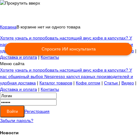
Корзина
В корзине нет ни одного товара
Хотите узнать и попробовать настоящий вкус кофе в капсулах? У
нас обширный выбор Nespresso капсул разных производителей и
Спросите ИИ консультанта
удобная доставка
|
Каталог товаров
|
Кофе оптом
|
Статьи
|
Видео
|
Доставка и оплата
|
Контакты
Меню сайта
Хотите узнать и попробовать настоящий вкус кофе в капсулах? У
нас обширный выбор Nespresso капсул разных производителей и
удобная доставка
|
Каталог товаров
|
Кофе оптом
|
Статьи
|
Видео
|
Доставка и оплата
|
Контакты
Регистрация
Забыли пароль?
Новости