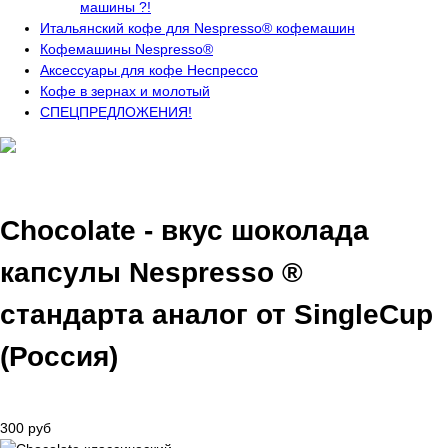
машины ?!
Итальянский кофе для Nespresso® кофемашин
Кофемашины Nespresso®
Аксессуары для кофе Неспрессо
Кофе в зернах и молотый
СПЕЦПРЕДЛОЖЕНИЯ!
Chocolate - вкус шоколада
капсулы Nespresso ®
стандарта аналог от SingleCup
(Россия)
300 руб