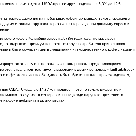
нижение производства. USDA прогнозирует падение на 5,3% до 12,5
ся на период давления на глобальных кофейных рынках. Взлеты урожаев в
 и другим странам нарушают торговые паттерны, делая динамику спроса и
енным.
льского кофе в Колумбию вырос на 578% год к году, что вызывает
но, то подрывает премиум-ценность, которую потребители приписывают
олила и была соучастницей в смешивании низкокачественного кофе с нашим и
х маршрутов от США к латиноамериканским рынкам. Продолжающаяся
этой страны контрастирует с вызовами в других регионах. «Tariff arbitrage»
го кофе это значит необходимость быть бдительными с происхождением,
 для США. Рекордные 14,87 млн мешков — это не только цифры, но и
напоминают о хрупкости сектора: сильные дожди нарушают цветение, а
е на фоне дефицита в других местах.