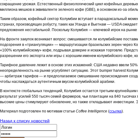
сокращение урожая. Естественный физиологический цикл кофейных деревьев
миллиона мешков в эквиваленте зеленого кофе (GBE), в основном из-за обил
Таким образом, кофейный сектор Колумбии вступает в парадоксальный момен
странах, производящих робусту, таких как Уганда и Вьетнам — USDA ожидае
предложения нестабильной. Поскольку Колумбия — ключевой игрок на рынке
На фронте закупок возникает вопрос: смешиваются ли колумбийские поставки
подозрения в «триангуляции» — маршрутизации бразильских зерен через Ко
«100% колумбийскому» кофе, подрывая доверие и искажая торговлю. Представ
разрешении его экспорта или игры с хорошим именем колумбийского кофе, к
Тарифное давление лежит в основе этих искажений: США недавно ввели 50
неопределенность на рынке усугубляет ситуацию. Этот bumper harvest Колумби
— арбитраж тарифов — и предполагаемое смешивание происхождения создаю
чтобы наслаждаться аутентичным вкусом колумбийской арабики.
В контексте глобальных тенденций, Колумбия остается третьим крупнейшим 
результат усилий 550 тысяч семей фермеров, чьи плантации на 840 тысячах
высокие цены стимулируют обновление, но также откладывают инвестиции. Э
Материал подготовлен по мотивам статьи
Coffee Intelligence
(
ссылка
).
Назад к списку новостей