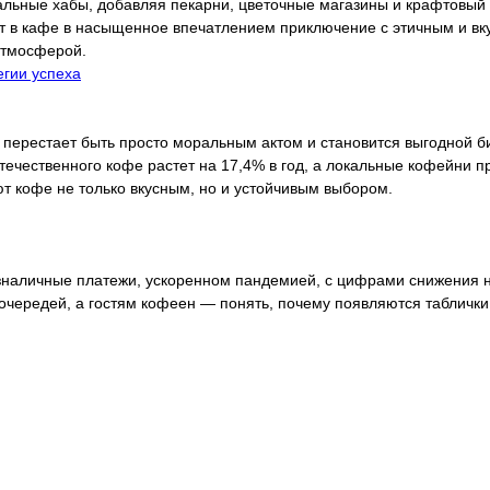
ные хабы, добавляя пекарни, цветочные магазины и крафтовый ри
т в кафе в насыщенное впечатлением приключение с этичным и вк
атмосферой.
егии успеха
 перестает быть просто моральным актом и становится выгодной би
течественного кофе растет на 17,4% в год, а локальные кофейни 
ют кофе не только вкусным, но и устойчивым выбором.
зналичные платежи, ускоренном пандемией, с цифрами снижения н
ередей, а гостям кофеен — понять, почему появляются таблички «т