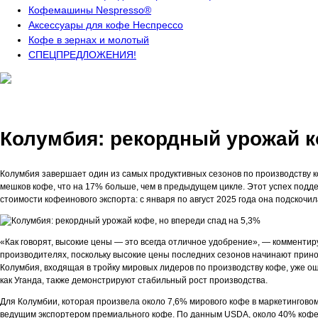
Кофемашины Nespresso®
Аксессуары для кофе Неспрессо
Кофе в зернах и молотый
СПЕЦПРЕДЛОЖЕНИЯ!
Колумбия: рекордный урожай к
Колумбия завершает один из самых продуктивных сезонов по производству к
мешков кофе, что на 17% больше, чем в предыдущем цикле. Этот успех подде
стоимости кофеинового экспорта: с января по август 2025 года она подскочил
«Как говорят, высокие цены — это всегда отличное удобрение», — комментиру
производителях, поскольку высокие цены последних сезонов начинают при
Колумбия, входящая в тройку мировых лидеров по производству кофе, уже о
как Уганда, также демонстрируют стабильный рост производства.
Для Колумбии, которая произвела около 7,6% мирового кофе в маркетинговом
ведущим экспортером премиального кофе. По данным USDA, около 40% кофе,