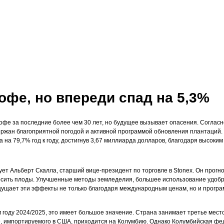
офе, но впереди спад на 5,3%
офе за последние более чем 30 лет, но будущее вызывает опасения. Согласн
ржан благоприятной погодой и активной программой обновления плантаций. R
а на 79,7% год к году, достигнув 3,67 миллиарда долларов, благодаря высоки
ет Альберт Скалла, старший вице-президент по торговле в Stonex. Он прогно
носить плоды. Улучшенные методы земледелия, большее использование удоб
щущает эти эффекты не только благодаря международным ценам, но и програ
 году 2024/2025, это имеет большое значение. Страна занимает третье место
 импортируемого в США, приходится на Колумбию. Однако Колумбийская фед