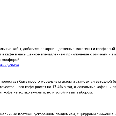
ные хабы, добавляя пекарни, цветочные магазины и крафтовый ри
т в кафе в насыщенное впечатлением приключение с этичным и вк
атмосферой.
егии успеха
 перестает быть просто моральным актом и становится выгодной би
течественного кофе растет на 17,4% в год, а локальные кофейни 
ют кофе не только вкусным, но и устойчивым выбором.
зналичные платежи, ускоренном пандемией, с цифрами снижения н