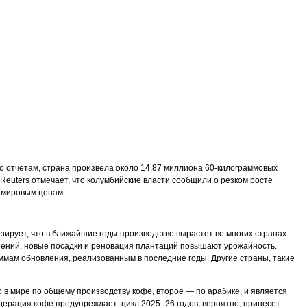
о отчетам, страна произвела около 14,87 миллиона 60-килограммовых
euters отмечает, что колумбийские власти сообщили о резком росте
м мировым ценам.
зирует, что в ближайшие годы производство вырастет во многих странах-
рений, новые посадки и реновация плантаций повышают урожайность.
ммам обновления, реализованным в последние годы. Другие страны, такие
 в мире по общему производству кофе, второе — по арабике, и является
ерация кофе предупреждает: цикл 2025–26 годов, вероятно, принесет