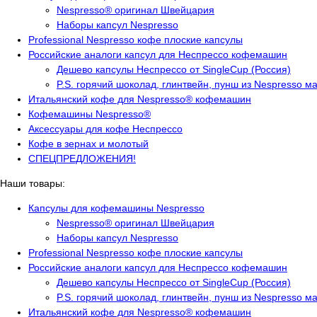
Nespresso® оригинал Швейцария
Наборы капсул Nespresso
Professional Nespresso кофе плоские капсулы
Российские аналоги капсул для Неспрессо кофемашин
Дешево капсулы Неспрессо от SingleCup (Россия)
P.S. горячий шоколад, глинтвейн, пунш из Nespresso м
Итальянский кофе для Nespresso® кофемашин
Кофемашины Nespresso®
Аксессуары для кофе Неспрессо
Кофе в зернах и молотый
СПЕЦПРЕДЛОЖЕНИЯ!
Наши товары:
Капсулы для кофемашины Nespresso
Nespresso® оригинал Швейцария
Наборы капсул Nespresso
Professional Nespresso кофе плоские капсулы
Российские аналоги капсул для Неспрессо кофемашин
Дешево капсулы Неспрессо от SingleCup (Россия)
P.S. горячий шоколад, глинтвейн, пунш из Nespresso м
Итальянский кофе для Nespresso® кофемашин