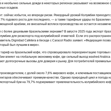
 и необычно сильные дожди в некоторых регионах указывают на возможное с
ьных осадков.
т: сейчас избыток, но впереди риски. Рекордный урожай Колумбии приходит
т 7% годового роста для последнего, — а также тарифные удары по Бразилии
 мощеной арабики, ее внезапный всплеск производства не остается незамеч
 с более дешевыми бразильскими зернами? В августе 2025 года экспорт брази
лумбию для реэкспорта под колумбийской этикеткой. Если это распростране
итель Dignidad Cafetera в беседе с Caracol Radio заявил: «Федерация позв
оторый был лучшим в мире».
% тариф на бразильский кофе, что спровоцировало переориентацию торговы
и влияет на глобальную экономику кофе, где сильный выход washed Arabica из 
т долгосрочные вызовы для доверия к рынку. Для потребителей премиально
производителем, с долей около 7,6% мирового кофе, и ключевым поставщиком
 гектаров обеспечивают премиум-качество. Однако природный цикл и погода 
кспортный бум на 79,7% подчеркивает привлекательность колумбийского коф