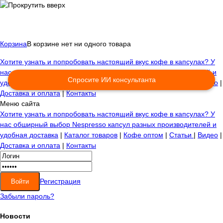
Корзина
В корзине нет ни одного товара
Хотите узнать и попробовать настоящий вкус кофе в капсулах? У
нас обширный выбор Nespresso капсул разных производителей и
Спросите ИИ консультанта
удобная доставка
|
Каталог товаров
|
Кофе оптом
|
Статьи
|
Видео
|
Доставка и оплата
|
Контакты
Меню сайта
Хотите узнать и попробовать настоящий вкус кофе в капсулах? У
нас обширный выбор Nespresso капсул разных производителей и
удобная доставка
|
Каталог товаров
|
Кофе оптом
|
Статьи
|
Видео
|
Доставка и оплата
|
Контакты
Регистрация
Забыли пароль?
Новости