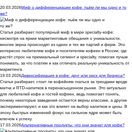
20.03.2026
Миф о дифференциации кофе: пьём ли мы одно и то
же?
Статья разбирает популярный миф в мире specialty-кофе:
несмотря на яркие маркетинговые обещания о уникальности,
многие зерна происходят из одних и тех же партий и ферм. Это
интересно любителям кофе и посетителям кофеен в России, где
растёт спрос на премиальный сегмент и specialty, помогая лучше
понимать, за что платим и как отличать реальную уникальность от
маркетинга.
19.03.2026
Диверсификация в кофе: друг или риск для бизнеса?
Статья разбирает, стоит ли кофейням гнаться за трендами вроде
матча и RTD-напитков в перенасыщенном рынке. Это актуально
для любителей кофе и гостей кофеен, ведь помогает понять,
почему некоторые заведения остаются верны классике, а другие
экспериментируют, и как это влияет на выбор напитков и цены. В
эпоху быстрых изменений фокус на сильном ядре может быть
ключом к успеху.
17.03.2026
Альтернативные продукты: что они значат для кофе?