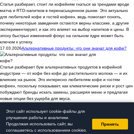
Статья разбирает, стоит ли кофейням гнаться за трендами вроде
матча и RTD-напитков в перенасыщенном рынке. Это актуально
для любителей кофе и гостей кофеен, ведь помогает понять,
почему некоторые заведения остаются верны классике, а другие
экспериментируют, и как это влияет на выбор напитков и цены. В
эпоху быстрых изменений фокус на сильном ядре может быть
ключом к успеху.
17.03.2026
Альтернативные продукты: что они значат для кофе?
Статья разбирает бум альтернативных продуктов в кофейной
индустрии — от кофе без кофе до растительного молока — и их
влияние на рынок. Это интересно любителям кофе и гостям
кофеен, поскольку показывает, как климатические риски и рост цен
побуждают бренды искать замены, расширяя меню и предлагая
новые опции без ущерба для вкуса.
Архив новостей
Пользовательское соглашение
Отзыв согласия на обработку
Этот сайт использует cookie-файлы для
ПД
Перейти в мобильную версию
Хотите узнать и попробовать
улучшения работы и аналитики.
настоящий вкус кофе в капсулах? У нас обширный выбор
Продолжая использовать сайт, вы
Принять
Nespresso капсул разных производителей и удобная доставка
Кофе
соглашаетесь с использованием cookies.